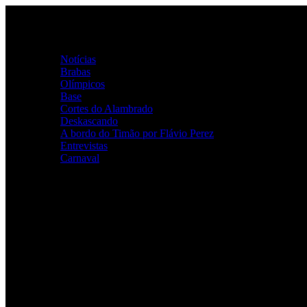
Ir
para
o
Home
conteúdo
Categorias
Notícias
Brabas
Olímpicos
Base
Cortes do Alambrado
Deskascando
A bordo do Timão por Flávio Perez
Entrevistas
Carnaval
ALAMBRADO ALVINEGRO
Youtube